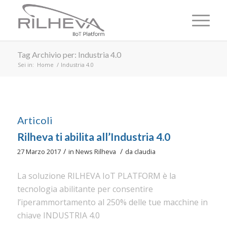
Tag Archivio per: Industria 4.0
Sei in:
Home
/
Industria 4.0
Articoli
Rilheva ti abilita all’Industria 4.0
/
/
27 Marzo 2017
in
News Rilheva
da
claudia
La soluzione RILHEVA IoT PLATFORM è la
tecnologia abilitante per consentire
l’iperammortamento al 250% delle tue macchine in
chiave INDUSTRIA 4.0