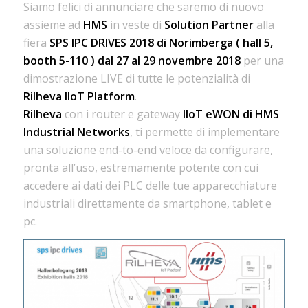
Siamo felici di annunciare che saremo di nuovo
assieme ad
HMS
in veste di
Solution Partner
alla
fiera
SPS IPC DRIVES 2018 di Norimberga ( hall 5,
booth 5-110 ) dal 27 al 29 novembre 2018
per una
dimostrazione LIVE di tutte le potenzialità di
Rilheva IIoT Platform
.
Rilheva
con i router e gateway
IIoT eWON di HMS
Industrial Networks
, ti permette di implementare
una soluzione end-to-end veloce da configurare,
pronta all’uso, estremamente potente con cui
accedere ai dati dei PLC delle tue apparecchiature
industriali direttamente da smartphone, tablet e
pc.