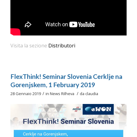
Visita la sezione
Distributori
FlexThink! Seminar Slovenia Cerklje na
Gorenjskem, 1 February 2019
/
/
28 Gennaio 2019
in
News Rilheva
da
claudia