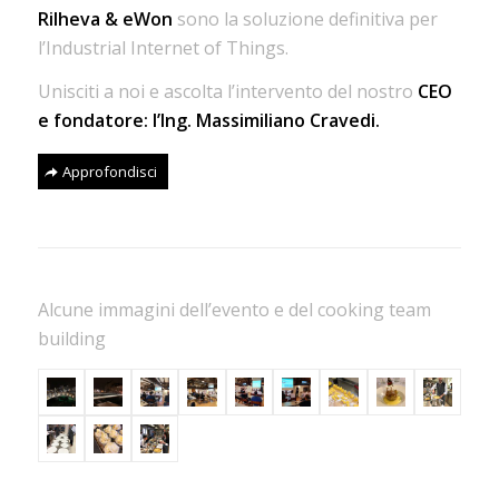
Rilheva & eWon
sono la soluzione definitiva per
l’Industrial Internet of Things.
Unisciti a noi e ascolta l’intervento del nostro
CEO
e fondatore: l’Ing. Massimiliano Cravedi.
Approfondisci
Alcune immagini dell’evento e del cooking team
building