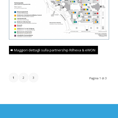
Maggiori dettagli sulla partnership Rilheva & eWON
1
2
3
Pagina 1 di 3