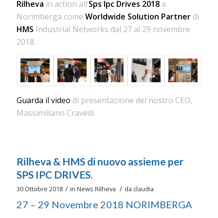
Rilheva
in action all’
Sps Ipc Drives 2018
a
Norimberga come
Worldwide Solution Partner
di
HMS
Industrial Networks dal 27 al 29 novembre
2018.
Guarda il video
di presentazione del nostro CEO,
Massimiliano Cravedi.
Rilheva & HMS di nuovo assieme per
SPS IPC DRIVES.
/
/
30 Ottobre 2018
in
News Rilheva
da
claudia
27 – 29 Novembre 2018 NORIMBERGA