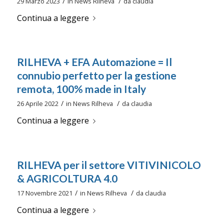
/
/
29 Marzo 2023
in
News Rilheva
da
claudia
Continua a leggere
RILHEVA + EFA Automazione = Il
connubio perfetto per la gestione
remota, 100% made in Italy
/
/
26 Aprile 2022
in
News Rilheva
da
claudia
Continua a leggere
RILHEVA per il settore VITIVINICOLO
& AGRICOLTURA 4.0
/
/
17 Novembre 2021
in
News Rilheva
da
claudia
Continua a leggere