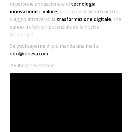
di persone appassionate di
tecnologia
,
innovazione
e
valore
, pronte ad assisterti nel tuo
viaggio attraverso la
trasformazione digitale
, che
sanno traferire il potenziale della nostra
tecnologia.
Se vuoi saperne di più manda una mail a
info@rilheva.com
#Rilhevaneverstops