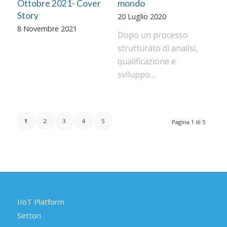
Ottobre 2021- Cover
mondo
Story
20 Luglio 2020
8 Novembre 2021
Dopo un processo
strutturato di analisi,
qualificazione e
sviluppo…
1
2
3
4
5
Pagina 1 di 5
IIoT Platform
Settori