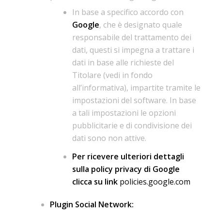
In base a specifico accordo con
Google
, che è designato quale
responsabile del trattamento dei
dati, questi si impegna a trattare i
dati in base alle richieste del
Titolare (vedi in fondo
all’informativa), impartite tramite le
impostazioni del software. In base
a tali impostazioni le opzioni
pubblicitarie e di condivisione dei
dati sono non attive.
Per ricevere ulteriori dettagli
sulla policy privacy di Google
clicca su link
policies.google.com
Plugin Social Network: