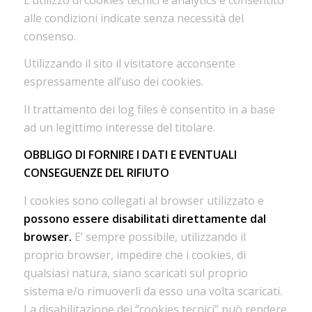
alle condizioni indicate senza necessità del
consenso.
Utilizzando il sito il visitatore acconsente
espressamente all’uso dei cookies.
Il trattamento dei log files è consentito in a base
ad un legittimo interesse del titolare.
OBBLIGO DI FORNIRE I DATI E EVENTUALI
CONSEGUENZE DEL RIFIUTO
I cookies sono collegati al browser utilizzato e
possono essere disabilitati direttamente dal
browser.
E’ sempre possibile, utilizzando il
proprio browser, impedire che i cookies, di
qualsiasi natura, siano scaricati sul proprio
sistema e/o rimuoverli da esso una volta scaricati.
La disabilitazione dei “cookies tecnici” può rendere