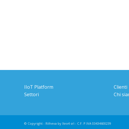
IIoT Platform
Clienti
Settori
Chi si
© Copyright - Rilheva by Xeo4 srl - C.F. P.IVA 03434600239