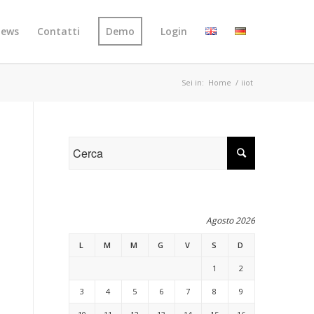
ews
Contatti
Demo
Login
Sei in:
Home
/
iiot
Agosto 2026
L
M
M
G
V
S
D
1
2
3
4
5
6
7
8
9