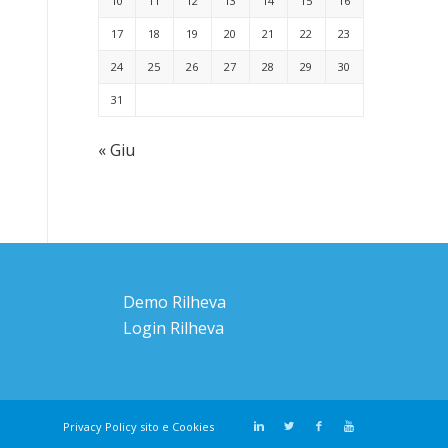
10
11
12
13
14
15
16
17
18
19
20
21
22
23
24
25
26
27
28
29
30
31
« Giu
Demo Rilheva
Login Rilheva
Privacy Policy sito e Cookies