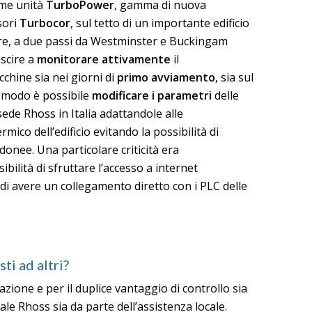
ime unità
TurboPower
, gamma di nuova
sori
Turbocor
, sul tetto di un importante edificio
are, a due passi da Westminster e Buckingam
uscire a
monitorare attivamente
il
hine sia nei giorni di
primo avviamento
, sia sul
o modo è possibile
modificare i parametri
delle
sede Rhoss in Italia adattandole alle
ermico dell’edificio evitando la possibilità di
donee. Una particolare criticità era
bilità di sfruttare l’accesso a internet
tà di avere un collegamento diretto con i PLC delle
ti ad altri?
lazione e per il duplice vantaggio di controllo sia
ale Rhoss sia da parte dell’assistenza locale.