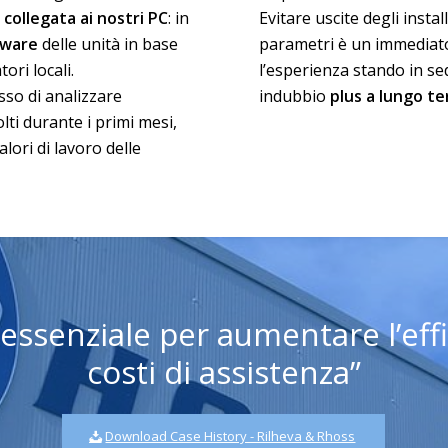
collegata ai nostri PC
: in
Evitare uscite degli insta
mware
delle unità in base
parametri è un immedia
ori locali.
l’esperienza stando in sed
sso di analizzare
indubbio
plus a lungo t
lti durante i primi mesi,
alori di lavoro delle
ssenziale per aumentare l’effic
costi di assistenza”
Download Case History - Rilheva & Rhoss