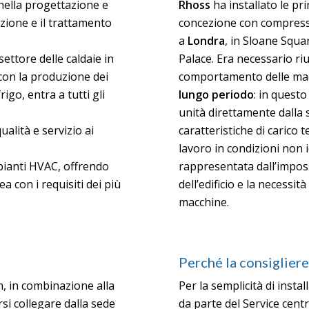
nella progettazione e
Rhoss
ha installato le pr
azione e il trattamento
concezione con compres
a
Londra
, in Sloane Squ
settore delle caldaie in
Palace. Era necessario ri
 con la produzione dei
comportamento delle macc
igo, entra a tutti gli
lungo periodo
: in quest
unità direttamente dalla 
alità e servizio ai
caratteristiche di carico t
lavoro in condizioni non i
impianti HVAC, offrendo
rappresentata dall’impossi
a con i requisiti dei più
dell’edificio e la necessi
macchine.
Perché la consiglieres
, in combinazione alla
Per la semplicità di instal
rsi collegare dalla sede
da parte del Service centr