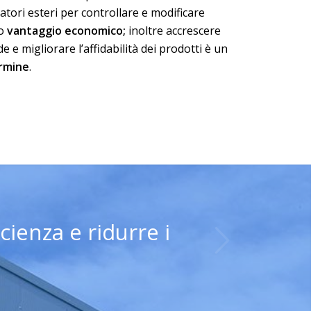
llatori esteri per controllare e modificare
to
vantaggio economico;
inoltre accrescere
e e migliorare l’affidabilità dei prodotti è un
ermine
.
ienza e ridurre i
Posteriore