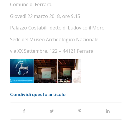
Comune di Ferrara.
Giovedì 22 marzo 2018, ore 9,15
Palazzo Costabili, detto di Ludovico il Moro
Sede del Museo Archeologico Nazionale
via XX Settembre, 122 – 44121 Ferrara
Condividi questo articolo