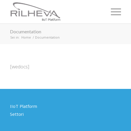
Documentation
Sei in:
Home
/
Documentation
[wedocs]
IIoT Platform
Settori